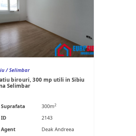
iu / Selimbar
atiu birouri, 300 mp utili in Sibiu
na Selimbar
2
Suprafata
300m
ID
2143
Agent
Deak Andreea