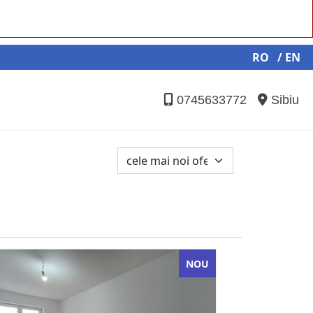
RO
/ EN
0745633772
Sibiu
NOU