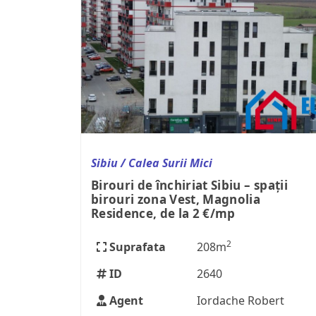
Sibiu / Calea Surii Mici
Birouri de închiriat Sibiu – spații
birouri zona Vest, Magnolia
Residence, de la 2 €/mp
2
Suprafata
208m
ID
2640
Agent
Iordache Robert