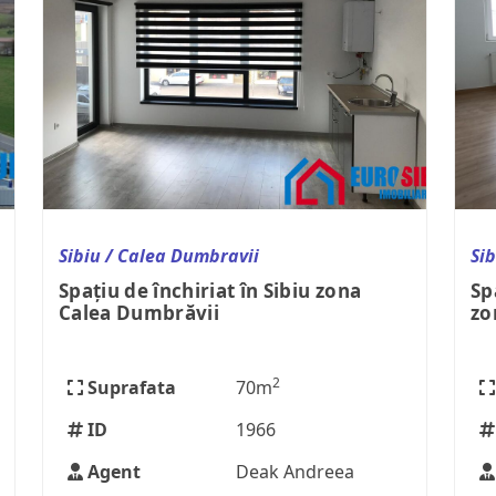
Sibiu / Calea Dumbravii
Sib
Spațiu de închiriat în Sibiu zona
Sp
Calea Dumbrăvii
zo
2
Suprafata
70m
ID
1966
Agent
Deak Andreea