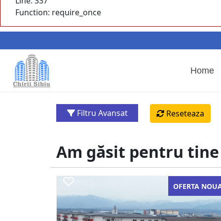
Line: 337
Function: require_once
Home
Filtru Avansat
Reseteaza
Am găsit pentru tine 
OFERTA NOU