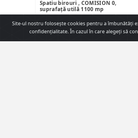
Spatiu birouri , COMISION 0,
suprafață utilă 1100 mp
Site-ul nostru foloseşte cookies pentru a îmbunătăţi exp
2
Suprafata
1100m
confidențialitate. În cazul în care alegeți să c
ID
2115
Agent
Deak Andreea
ÎNCHIRIERI
9.163 