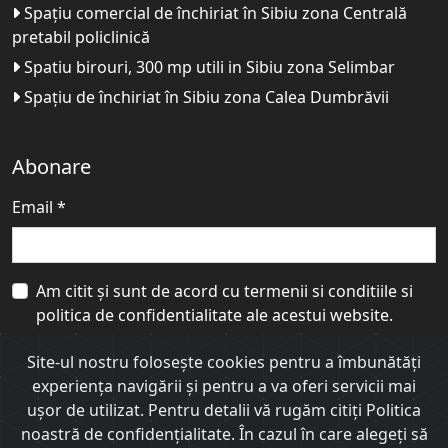
Spațiu comercial de închiriat în Sibiu zona Centrală
pretabil policlinică
Spatiu birouri, 300 mp utili in Sibiu zona Selimbar
Spațiu de închiriat în Sibiu zona Calea Dumbrăvii
Abonare
Email *
Am citit și sunt de acord cu
termenii si conditiile
si
politica de confidentialitate
ale acestui website.
Abonare
Site-ul nostru foloseşte cookies pentru a îmbunătăţi
experienţa navigării şi pentru a va oferi servicii mai
uşor de utilizat. Pentru detalii vă rugăm citiți Politica
©
ImobilPro - CRM imobiliar
- Toate drepturile rezervate
noastră de confidențialitate. În cazul în care alegeți să