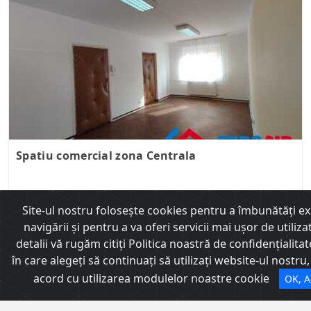
Spatiu comercial zona Centrala
Site-ul nostru foloseşte cookies pentru a îmbunătăţi e
Deak Andreea
navigării şi pentru a va oferi servicii mai uşor de utiliza
0770107156
detalii vă rugăm citiți Politica noastră de confidențialitat
Chirii Sibiu
Whatsapp
în care alegeți să continuați să utilizați website-ul nostru
acord cu utilizarea modulelor noastre cookie
OK, A
Trimite mesaj
Calea Dumbravii nr 135, Sibiu, Romania
Program de lucru: L-V: 9 - 17 | S-D: închis