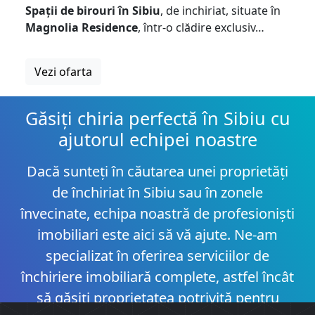
Spații de birouri în Sibiu
, de inchiriat, situate în
Magnolia Residence
, într-o clădire exclusiv…
Vezi ofarta
Găsiți chiria perfectă în Sibiu cu
ajutorul echipei noastre
Dacă sunteți în căutarea unei proprietăți
de închiriat în Sibiu sau în zonele
învecinate, echipa noastră de profesioniști
imobiliari este aici să vă ajute. Ne-am
specializat în oferirea serviciilor de
închiriere imobiliară complete, astfel încât
să găsiți proprietatea potrivită pentru