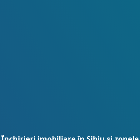
Închirieri imobiliare în Sibiu și zonele