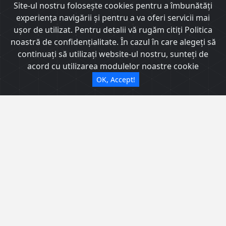
nevoile dumneavoastră și bugetul
Site-ul nostru foloseşte cookies pentru a îmbunătăţi
dumneavoastră. Cu o gamă largă de
experienţa navigării şi pentru a va oferi servicii mai
uşor de utilizat. Pentru detalii vă rugăm citiți Politica
proprietăți disponibile, inclusiv
noastră de confidențialitate. În cazul în care alegeți să
apartamente, case și proprietăți
continuați să utilizați website-ul nostru, sunteți de
comerciale, suntem siguri că putem găsi
acord cu utilizarea modulelor noastre cookie
chiria potrivită pentru dvs. Contactați-ne
OK, Accept!
astăzi pentru a programa o vizionare sau
pentru a discuta cu unul dintre experții
noștri imobiliari.
Contactează-ne