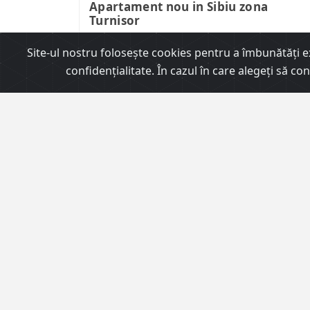
Apartament nou in Sibiu zona
Turnisor
Site-ul nostru foloseşte cookies pentru a îmbunătăţi exp
2
Suprafata
65m
confidențialitate. În cazul în care alegeți să c
ID
2374
Agent
Deak Andreea
ÎNCHIRIERI
450 