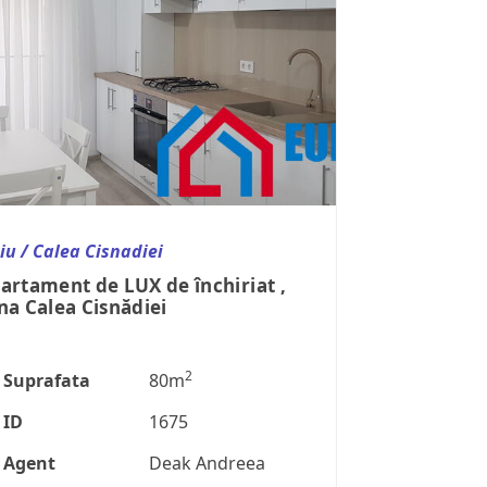
iu / Calea Cisnadiei
artament de LUX de închiriat ,
na Calea Cisnădiei
2
Suprafata
80m
ID
1675
Agent
Deak Andreea