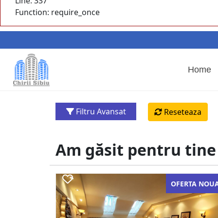
Line: 337
Function: require_once
Home
Filtru Avansat
Reseteaza
Am găsit pentru tine
OFERTA NOU