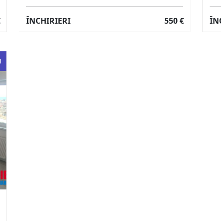
€
ÎNCHIRIERI
550 €
ÎN
U