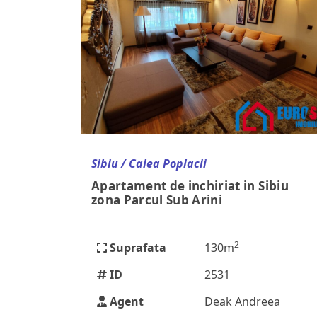
Sibiu / Calea Poplacii
Apartament de inchiriat in Sibiu
zona Parcul Sub Arini
2
Suprafata
130m
ID
2531
Agent
Deak Andreea