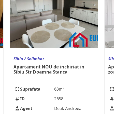
Sibiu / Selimbar
Sib
Apartament NOU de inchiriat in
Ap
Sibiu Str Doamna Stanca
zo
2
Suprafata
63m
ID
2658
Agent
Deak Andreea