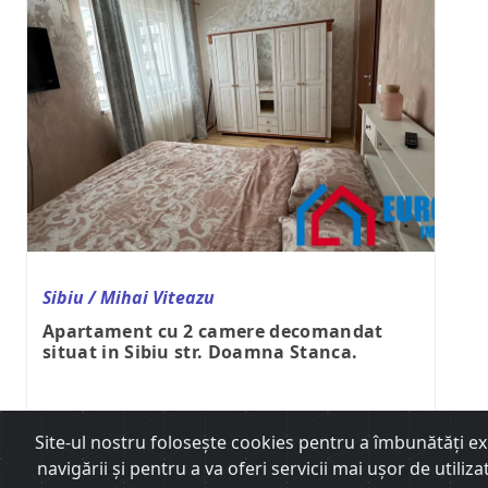
Sibiu / Mihai Viteazu
Apartament cu 2 camere decomandat
situat in Sibiu str. Doamna Stanca.
2
Suprafata
50m
Site-ul nostru foloseşte cookies pentru a îmbunătăţi e
Chirii Sibiu
navigării şi pentru a va oferi servicii mai uşor de utiliza
ID
2597