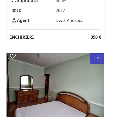
Suprafata
40m
ID
2657
Agent
Deak Andreea
ÎNCHIRIERI
350 €
LIBER