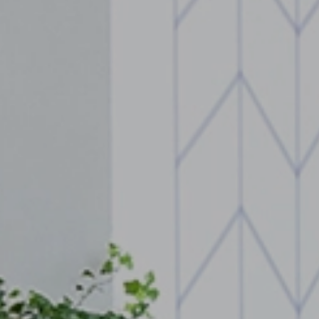
mă largă de proprietăți disponibile pentru închir
vicii de inchiriere personalizat
voile dumneavoastra