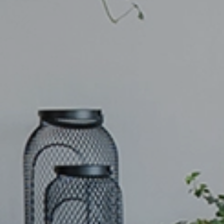
O ga
Ser
ne