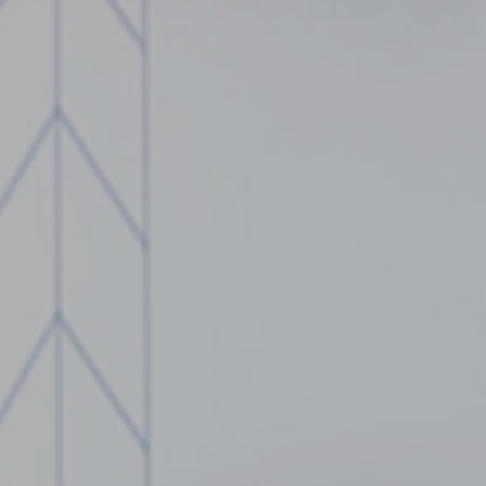
iere
e in functie de