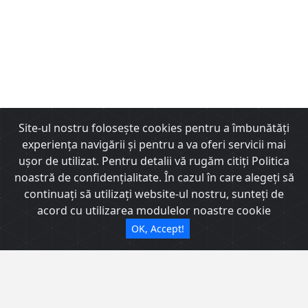
Site-ul nostru foloseşte cookies pentru a îmbunătăţi
experienţa navigării şi pentru a va oferi servicii mai
uşor de utilizat. Pentru detalii vă rugăm citiți Politica
noastră de confidențialitate. În cazul în care alegeți să
Chirii Sibiu
continuați să utilizați website-ul nostru, sunteți de
acord cu utilizarea modulelor noastre cookie
Calea Dumbravii nr 135, Sibiu, Romania
OK, Accept!
Filtru Avansat
Program de lucru: L-V: 9 - 17 | S-D: închis
0745633772
Cele mai populare oferte